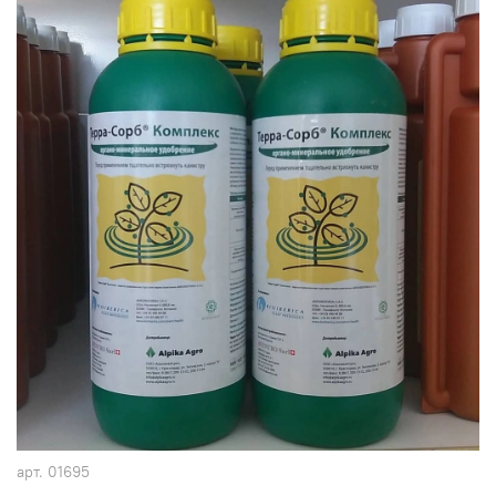
арт.
01695