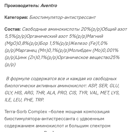
Производитель:
Aventro
Категория:
Биостимулятор-антистрессант
Состав:
Свободные аминокислоты
20%(p/p)Общий азот
5,5%(p/p)Органический азот
5%(p/p)Магний
(MgO)0,8%(p/p)Бор
1,5%(p/p)Железо (Fe)1,0%
(p/p)Марганец (Mn)0,1%(p/p)Молибден (Mo)0,001%
(p/p)Цинк (Zn)0,1%(p/p)Органическое вещество25%
(p/p)
В формуле содержатся все и каждая из свободных
биологически активных аминокислот: ASP, SER, GLU,
GLY, HIS, ARG, THR, ALA, PRO, CIS, TYR, VAL, MET, LYS,
ILE, LEU, PHE, TRP.
Terra-Sorb Complex –более мощная композиция
биостимулятора-антистрессанта с удвоенным
содержанием аминокислот и большим спектром