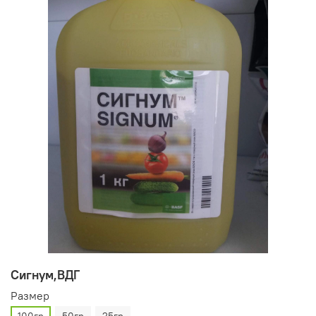
Сигнум,ВДГ
Pазмер