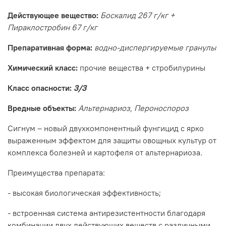
Действующее вещество:
Боскалид 267 г/кг +
Пираклостробин 67 г/кг
Препаративная форма:
водно-диспергируемые гранулы
Химический класс:
прочие вещества + стробилурины
Класс опасности:
3
/3
Вредные объекты:
Альтернариоз, Пероноспороз
Сигнум – новый двухкомпонентный фунгицид с ярко
выраженным эффектом для защиты овощных культур от
комплекса болезней и картофеля от альтернариоза.
Преимущества препарата:
- высокая биологическая эффективность;
- встроенная система антирезистентности благодаря
комбинации двух действующих веществ с различными