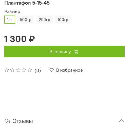
Плантафол 5-15-45
Pазмер
1кг
500гр
250гр
100гр
1 300 ₽
В корзину
В избранное
(0)
Отзывы