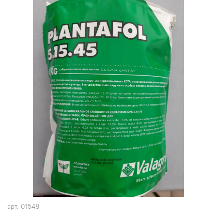
арт.
01548