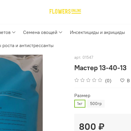
ветов
Семена овощей
Инсектициды и акрициды
 роста и антистрессанты
арт.
01547
Мастер 13-40-13
(0)
В
Pазмер
1кг
500гр
800 ₽