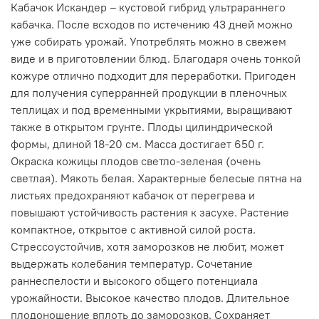
Кабачок Искандер – кустовой гибрид ультрараннего
кабачка. После всходов по истечению 43 дней можно
уже собирать урожай. Употреблять можно в свежем
виде и в приготовлении блюд. Благодаря очень тонкой
кожуре отлично подходит для переработки. Пригоден
для получения суперранней продукции в пленочных
теплицах и под временными укрытиями, выращивают
также в открытом грунте. Плоды цилиндрической
формы, длиной 18-20 см. Масса достигает 650 г.
Окраска кожицы плодов светло-зеленая (очень
светлая). Мякоть белая. Характерные белесые пятна на
листьях предохраняют кабачок от перегрева и
повышают устойчивость растения к засухе. Растение
компактное, открытое с активной силой роста.
Стрессоустойчив, хотя заморозков не любит, может
выдержать колебания температур. Сочетание
раннеспелости и высокого общего потенциала
урожайности. Высокое качество плодов. Длительное
плодоношение вплоть до заморозков. Сохраняет