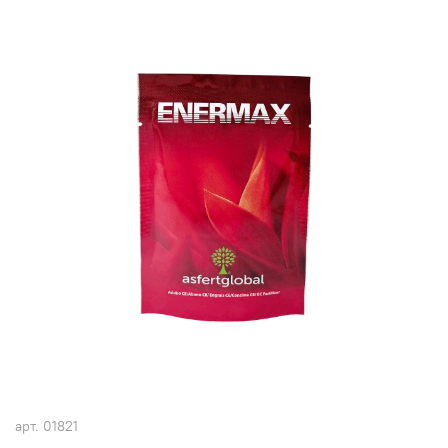
арт.
01821