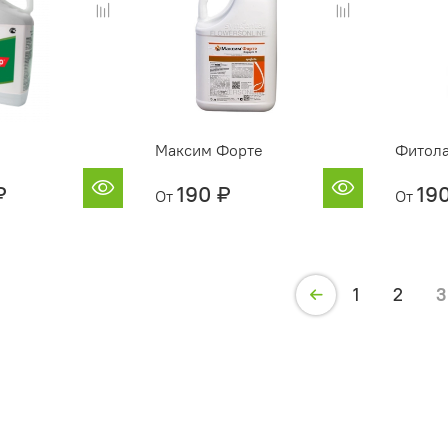
Максим Форте
Фитола
₽
190 ₽
19
От
От
1
2
3