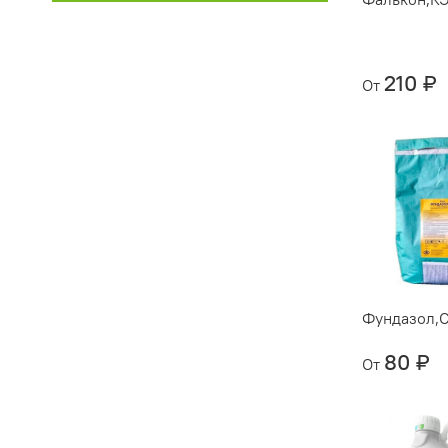
210 ₽
От
Фундазол,
80 ₽
От