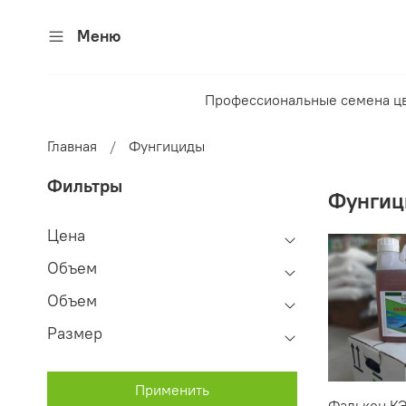
Меню
Профессиональные семена ц
Главная
Фунгициды
Фильтры
Фунгиц
Цена
Объем
Oбъем
Pазмер
Применить
Фалькон,К