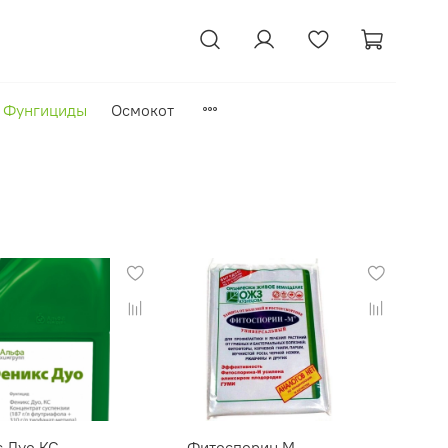
Фунгициды
Осмокот
 Дуо,КС
Фитоспорин М