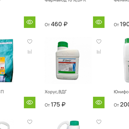
460 ₽
19
От
От
СП
Хорус,ВДГ
Юнифо
175 ₽
20
От
От