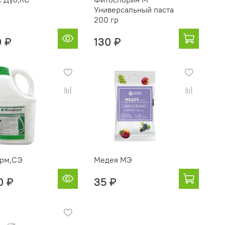
Универсальный паста
200 гр
0 ₽
130 ₽
рм,СЭ
Медея МЭ
0 ₽
35 ₽