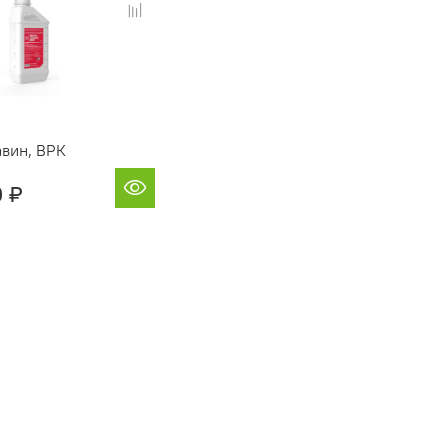
вин, ВРК
0 ₽