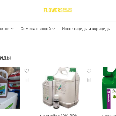
ветов
Семена овощей
Инсектициды и акрициды
иды
Э
Фармайод 10%,ВРК
Феникс